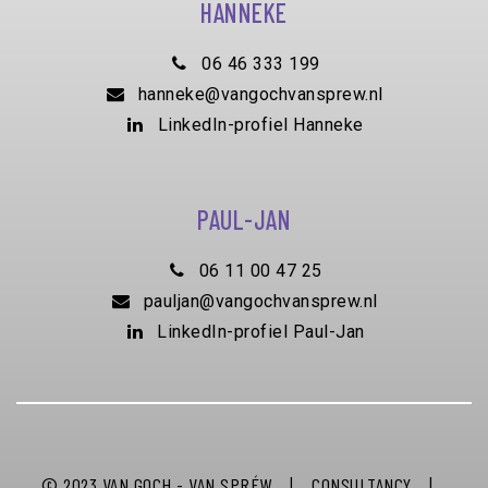
HANNEKE
06 46 333 199
hanneke@vangochvansprew.nl
LinkedIn-profiel Hanneke
PAUL-JAN
06 11 00 47 25
pauljan@vangochvansprew.nl
LinkedIn-profiel Paul-Jan
© 2023
VAN GOCH - VAN SPRÉW
|
CONSULTANCY
|